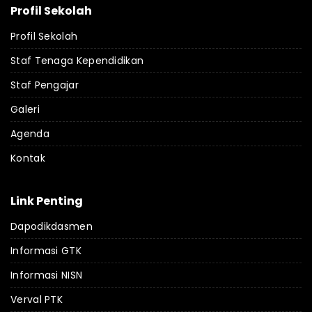
Profil Sekolah
Profil Sekolah
Staf Tenaga Kependidikan
Staf Pengajar
Galeri
Agenda
Kontak
Link Penting
Dapodikdasmen
Informasi GTK
Informasi NISN
Verval PTK