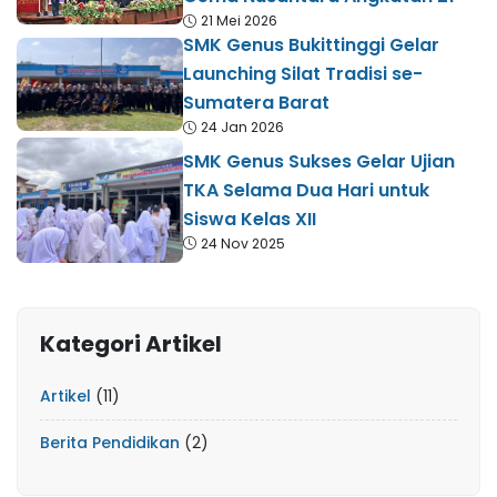
21 Mei 2026
SMK Genus Bukittinggi Gelar
Launching Silat Tradisi se-
Sumatera Barat
24 Jan 2026
SMK Genus Sukses Gelar Ujian
TKA Selama Dua Hari untuk
Siswa Kelas XII
24 Nov 2025
Kategori Artikel
Artikel
(11)
Berita Pendidikan
(2)