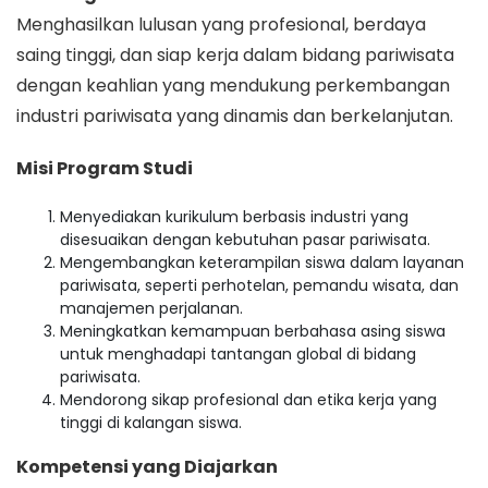
Menghasilkan lulusan yang profesional, berdaya
saing tinggi, dan siap kerja dalam bidang pariwisata
dengan keahlian yang mendukung perkembangan
industri pariwisata yang dinamis dan berkelanjutan.
Misi Program Studi
Menyediakan kurikulum berbasis industri yang
disesuaikan dengan kebutuhan pasar pariwisata.
Mengembangkan keterampilan siswa dalam layanan
pariwisata, seperti perhotelan, pemandu wisata, dan
manajemen perjalanan.
Meningkatkan kemampuan berbahasa asing siswa
untuk menghadapi tantangan global di bidang
pariwisata.
Mendorong sikap profesional dan etika kerja yang
tinggi di kalangan siswa.
Kompetensi yang Diajarkan