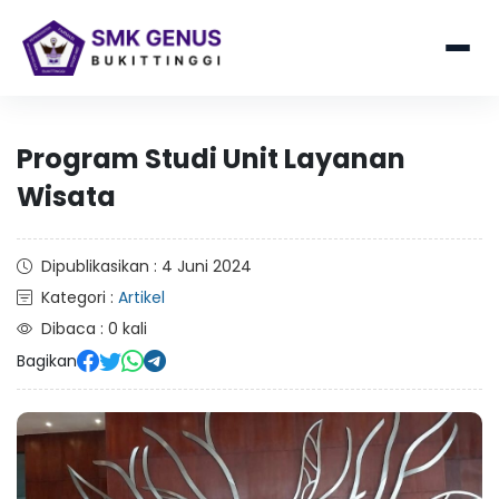
Program Studi Unit Layanan
Wisata
Dipublikasikan : 4 Juni 2024
Kategori :
Artikel
Dibaca : 0 kali
Bagikan