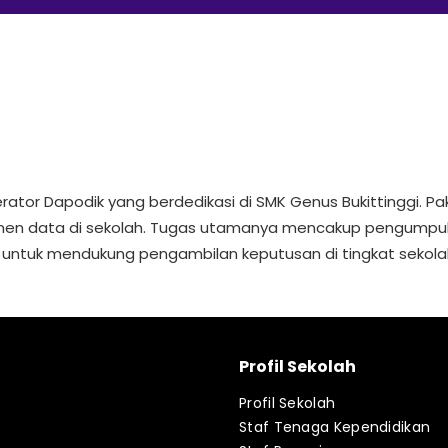
ator Dapodik yang berdedikasi di SMK Genus Bukittinggi. 
men data di sekolah. Tugas utamanya mencakup pengumpul
 untuk mendukung pengambilan keputusan di tingkat sekolah
Profil Sekolah
Profil Sekolah
Staf Tenaga Kependidikan