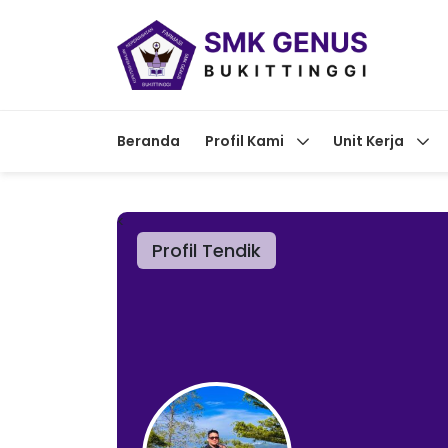
Beranda
Profil Kami
Unit Kerja
<
Profil Tendik