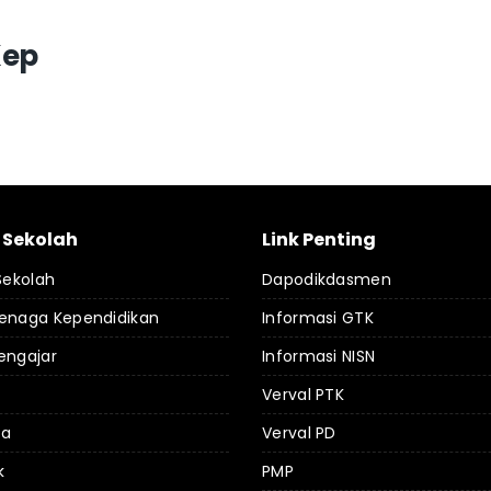
Kep
l Sekolah
Link Penting
 Sekolah
Dapodikdasmen
Tenaga Kependidikan
Informasi GTK
engajar
Informasi NISN
Verval PTK
da
Verval PD
k
PMP