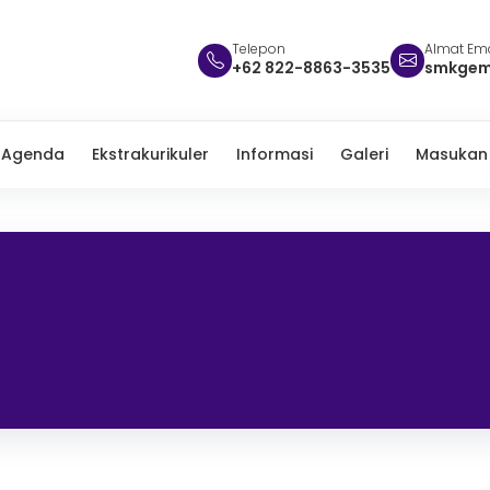
Telepon
Almat Ema
+62 822-8863-3535
smkgem
Agenda
Ekstrakurikuler
Informasi
Galeri
Masukan