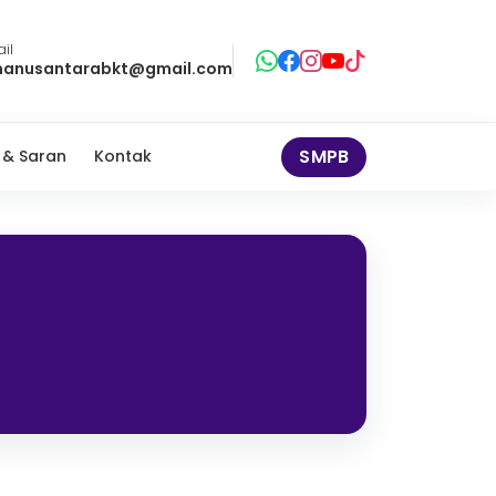
il
anusantarabkt@gmail.com
SMPB
 & Saran
Kontak