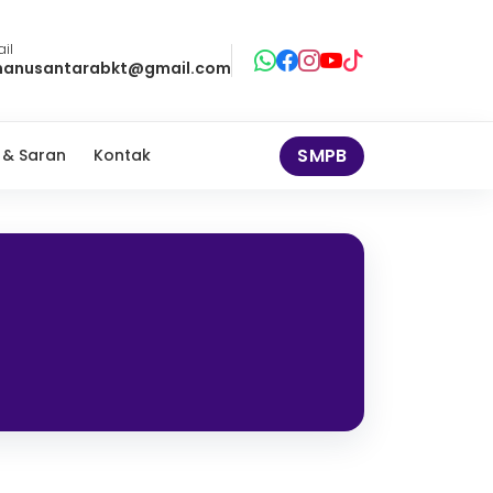
il
anusantarabkt@gmail.com
SMPB
 & Saran
Kontak