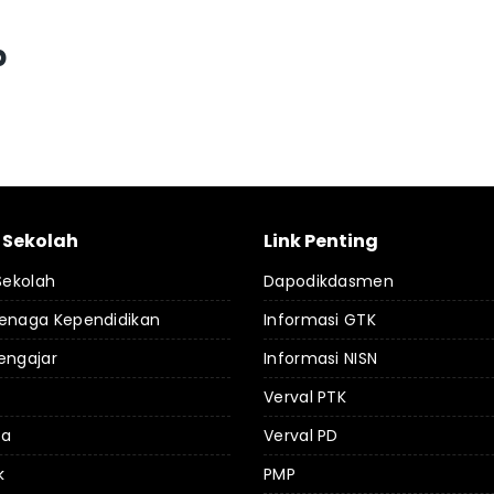
p
l Sekolah
Link Penting
 Sekolah
Dapodikdasmen
Tenaga Kependidikan
Informasi GTK
engajar
Informasi NISN
Verval PTK
da
Verval PD
k
PMP