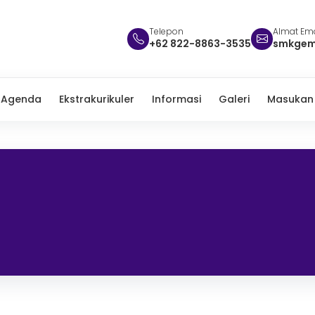
Telepon
Almat Ema
+62 822-8863-3535
smkgem
Agenda
Ekstrakurikuler
Informasi
Galeri
Masukan