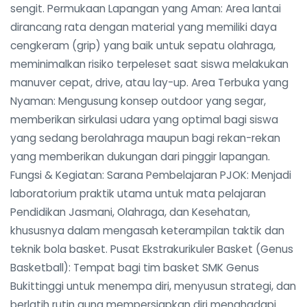
sengit. Permukaan Lapangan yang Aman: Area lantai
dirancang rata dengan material yang memiliki daya
cengkeram (grip) yang baik untuk sepatu olahraga,
meminimalkan risiko terpeleset saat siswa melakukan
manuver cepat, drive, atau lay-up. Area Terbuka yang
Nyaman: Mengusung konsep outdoor yang segar,
memberikan sirkulasi udara yang optimal bagi siswa
yang sedang berolahraga maupun bagi rekan-rekan
yang memberikan dukungan dari pinggir lapangan.
Fungsi & Kegiatan: Sarana Pembelajaran PJOK: Menjadi
laboratorium praktik utama untuk mata pelajaran
Pendidikan Jasmani, Olahraga, dan Kesehatan,
khususnya dalam mengasah keterampilan taktik dan
teknik bola basket. Pusat Ekstrakurikuler Basket (Genus
Basketball): Tempat bagi tim basket SMK Genus
Bukittinggi untuk menempa diri, menyusun strategi, dan
berlatih rutin guna mempersiapkan diri menghadapi