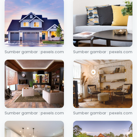
Sumber gambar : pexels.com
Sumber gambar : pexels.com
Sumber gambar : pexels.com
Sumber gambar : pexels.com