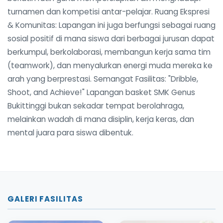
turnamen dan kompetisi antar-pelajar. Ruang Ekspresi
& Komunitas: Lapangan ini juga berfungsi sebagai ruang
sosial positif di mana siswa dari berbagai jurusan dapat
berkumpul, berkolaborasi, membangun kerja sama tim
(teamwork), dan menyalurkan energi muda mereka ke
arah yang berprestasi. Semangat Fasilitas: "Dribble,
Shoot, and Achieve!" Lapangan basket SMK Genus
Bukittinggi bukan sekadar tempat berolahraga,
melainkan wadah di mana disiplin, kerja keras, dan
mental juara para siswa dibentuk.
GALERI FASILITAS