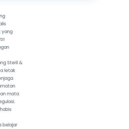
ang
lis
t yang
tri
engan
ng Steril &
a letak
enjaga
lamatan
cian mata
gulasi.
 habis
 belajar