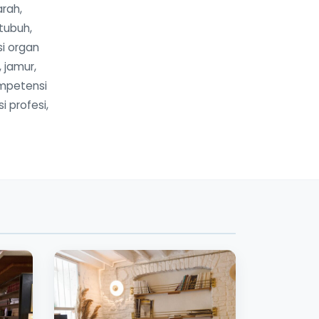
rah,
 tubuh,
si organ
, jamur,
ompetensi
 profesi,