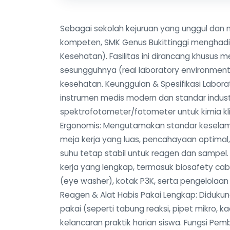
Sebagai sekolah kejuruan yang unggul dan
kompeten, SMK Genus Bukittinggi menghadir
Kesehatan). Fasilitas ini dirancang khusus 
sesungguhnya (real laboratory environment)
kesehatan. Keunggulan & Spesifikasi Laborat
instrumen medis modern dan standar industri,
spektrofotometer/fotometer untuk kimia klini
Ergonomis: Mengutamakan standar keselamata
meja kerja yang luas, pencahayaan optimal,
suhu tetap stabil untuk reagen dan sampel.
kerja yang lengkap, termasuk biosafety ca
(eye washer), kotak P3K, serta pengelolaan
Reagen & Alat Habis Pakai Lengkap: Didukung
pakai (seperti tabung reaksi, pipet mikro, k
kelancaran praktik harian siswa. Fungsi Pem