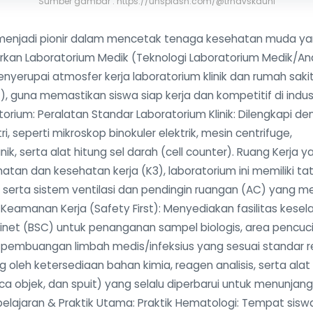
Sumber gambar : https://unsplash.com/@trnavskauni
 menjadi pionir dalam mencetak tenaga kesehatan muda y
kan Laboratorium Medik (Teknologi Laboratorium Medik/Ana
menyerupai atmosfer kerja laboratorium klinik dan rumah saki
, guna memastikan siswa siap kerja dan kompetitif di indus
orium: Peralatan Standar Laboratorium Klinik: Dilengkapi d
 seperti mikroskop binokuler elektrik, mesin centrifuge,
k, serta alat hitung sel darah (cell counter). Ruang Kerja ya
n dan kesehatan kerja (K3), laboratorium ini memiliki tat
 serta sistem ventilasi dan pendingin ruangan (AC) yang m
 Keamanan Kerja (Safety First): Menyediakan fasilitas kese
binet (BSC) untuk penanganan sampel biologis, area pencu
 pembuangan limbah medis/infeksius yang sesuai standar re
 oleh ketersediaan bahan kimia, reagen analisis, serta alat
aca objek, dan spuit) yang selalu diperbarui untuk menunjang
belajaran & Praktik Utama: Praktik Hematologi: Tempat siswa