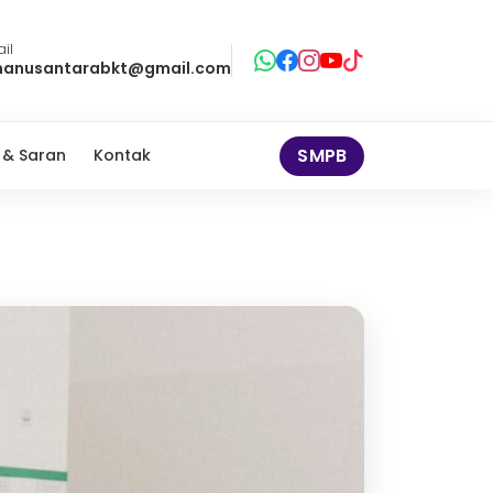
il
anusantarabkt@gmail.com
SMPB
 & Saran
Kontak