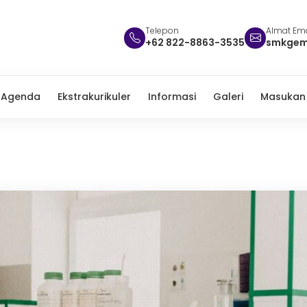
Telepon
Almat Ema
+62 822-8863-3535
smkgem
Agenda
Ekstrakurikuler
Informasi
Galeri
Masukan